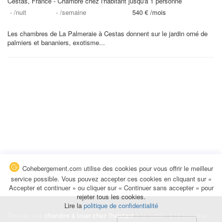
Cestas, France - Chambre chez l'habitant jusqu'à 1 personne
-
/nuit
-
/semaine
540 €
/mois
Les chambres de La Palmeraie à Cestas donnent sur le jardin orné de
palmiers et bananiers, exotisme...
Cohebergement.com utilise des cookies pour vous offrir le meilleur
service possible. Vous pouvez accepter ces cookies en cliquant sur «
Accepter et continuer » ou cliquer sur « Continuer sans accepter » pour
rejeter tous les cookies.
Lire la
politique de confidentialité
Trouvez une
chambre à louer chez l'habitant
à la nuitée, à la semaine,