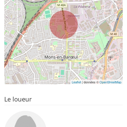
Leaflet
| données ©
OpenStreetMap
Le loueur