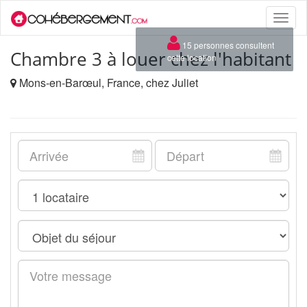
Toggle
naviga
×
15 personnes consultent
Chambre 3 à louer chez l'habitant
cette location
Mons-en-Barœul, France, chez Juliet