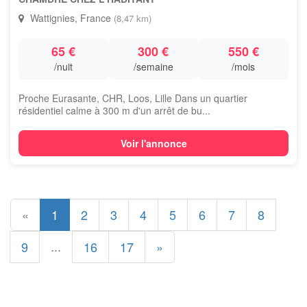
Wattignies, France
(8,47 km)
65 €
300 €
550 €
/nuit
/semaine
/mois
Proche Eurasante, CHR, Loos, Lille Dans un quartier
résidentiel calme à 300 m d'un arrêt de bu...
Voir l'annonce
«
1
2
3
4
5
6
7
8
...
9
16
17
»