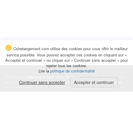
Cohebergement.com utilise des cookies pour vous offrir le meilleur
service possible. Vous pouvez accepter ces cookies en cliquant sur «
Accepter et continuer » ou cliquer sur « Continuer sans accepter » pour
rejeter tous les cookies.
Lire la
politique de confidentialité
Trouvez une
chambre à louer chez l'habitant
à la nuitée, à la semaine,
au mois ou à l'année pour de courts et longs séjours, une
Continuer sans accepter
Accepter et continuer
colocation
temporaire : des études, un stage, un déplacement professionnel, une
recherche de logement.
Événements
|
Blog
|
Avis et commentaires
|
Contact
Louez votre chambre
|
Trouvez un locataire
|
Déposez une alerte