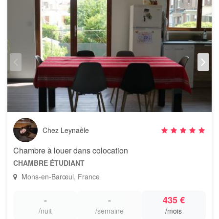
Chez Leynaêle
Chambre à louer dans colocation
CHAMBRE ÉTUDIANT
Mons-en-Barœul, France
-
-
435 €
/nuit
/semaine
/mois