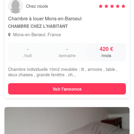
Chez nicole
Chambre à louer Mons-en-Baroeul
CHAMBRE CHEZ L'HABITANT
Mons-en-Barœul, France
-
-
420 €
/nuit
/semaine
/mois
Chambre individuelle 10m2 meublée : lit , armoire , table ,
deux chaises , grande fenêtre , ch...
Voir l'annonce