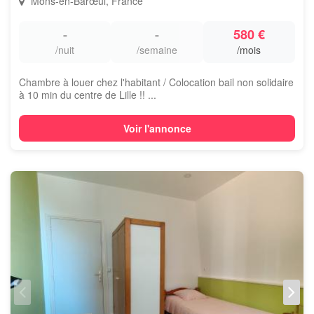
Mons-en-Barœul, France
-
-
580 €
/nuit
/semaine
/mois
Chambre à louer chez l'habitant / Colocation bail non solidaire
à 10 min du centre de Lille !! ...
Voir l'annonce