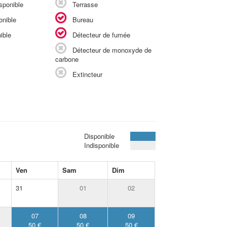
sponible
Terrasse
onible
Bureau
ible
Détecteur de fumée
Détecteur de monoxyde de
carbone
Extincteur
Disponible
Indisponible
Ven
Sam
Dim
31
01
02
07
08
09
50 €
50 €
50 €