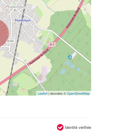
Leaflet
| données ©
OpenStreetMap
Identité vérifiée