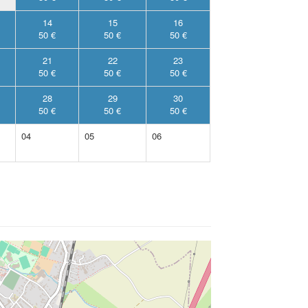
14
15
16
50 €
50 €
50 €
21
22
23
50 €
50 €
50 €
28
29
30
50 €
50 €
50 €
04
05
06