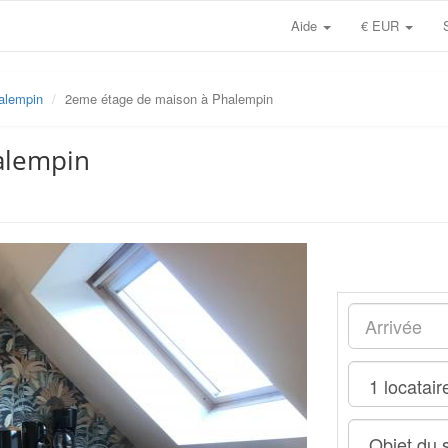
Aide
€ EUR
alempin
2eme étage de maison à Phalempin
alempin