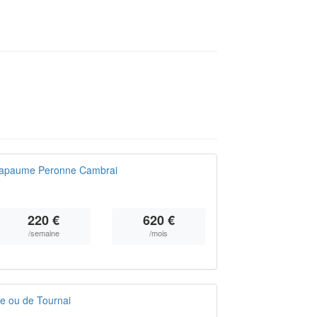
 Bapaume Peronne Cambrai
220 €
620 €
/semaine
/mois
le ou de Tournai