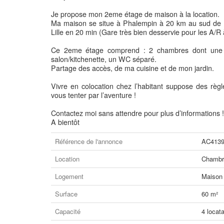
Je propose mon 2eme étage de maison à la location.
Ma maison se situe à Phalempin à 20 km au sud de L
Lille en 20 min (Gare très bien desservie pour les A/R à
Ce 2eme étage comprend : 2 chambres dont une q
salon/kitchenette, un WC séparé.
Partage des accès, de ma cuisine et de mon jardin.
Vivre en colocation chez l’habitant suppose des règl
vous tenter par l’aventure !
Contactez moi sans attendre pour plus d’informations !
A bientôt
Référence de l'annonce
AC413
Location
Chambre
Logement
Maison
Surface
60 m²
Capacité
4 locata