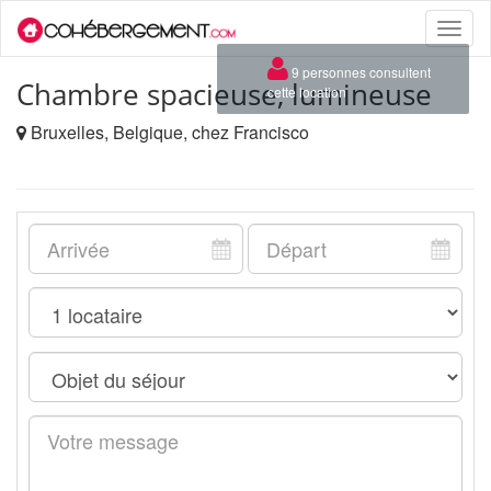
Toggle
naviga
×
9 personnes consultent
Chambre spacieuse, lumineuse
cette location
Bruxelles, Belgique, chez Francisco