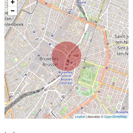
+
−
Leaflet
| données ©
OpenStreetMap