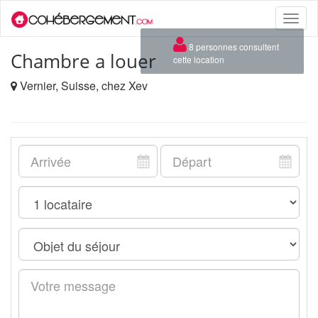
Toggle
naviga
×
8 personnes consultent
Chambre a louer
cette location
Vernier, Suisse, chez Xev