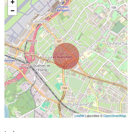
+
−
Leaflet
| données ©
OpenStreetMap