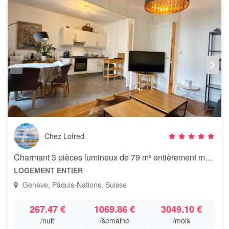
Chez Lofred
Charmant 3 pièces lumineux de 79 m² entièrement meublé
LOGEMENT ENTIER
Genève, Pâquis-Nations, Suisse
267.47 €
1069.86 €
3049.10 €
/nuit
/semaine
/mois