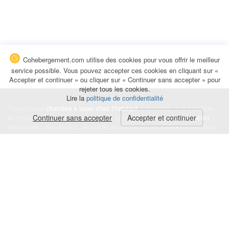
Cohebergement.com utilise des cookies pour vous offrir le meilleur
service possible. Vous pouvez accepter ces cookies en cliquant sur «
Accepter et continuer » ou cliquer sur « Continuer sans accepter » pour
rejeter tous les cookies.
Lire la
politique de confidentialité
Trouvez une
chambre à louer chez l'habitant
à la nuitée, à la semaine,
au mois ou à l'année pour de courts et longs séjours, une
Continuer sans accepter
Accepter et continuer
colocation
temporaire : des études, un stage, un déplacement professionnel, une
recherche de logement.
Événements
|
Blog
|
Avis et commentaires
|
Contact
Louez votre chambre
|
Trouvez un locataire
|
Déposez une alerte
Conditions générales
|
Politique de confidentialité
|
Politique de cookies
|
Mentions légales