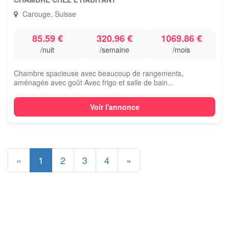
Carouge, Suisse
85.59 €
320.96 €
1069.86 €
/nuit
/semaine
/mois
Chambre spacieuse avec beaucoup de rangements,
aménagée avec goût Avec frigo et salle de bain...
Voir l'annonce
«
1
2
3
4
»