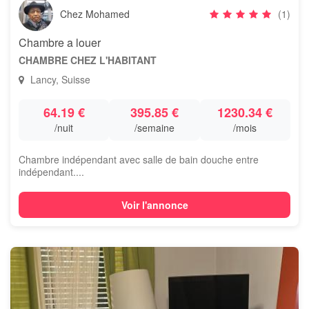
Chez Mohamed
(1)
Chambre a louer
CHAMBRE CHEZ L'HABITANT
Lancy, Suisse
64.19 €
395.85 €
1230.34 €
/nuit
/semaine
/mois
Chambre indépendant avec salle de bain douche entre
indépendant....
Voir l'annonce