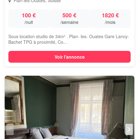
Plan-les-Ouates, Suisse
100 €
500 €
1820 €
/nuit
/semaine
/mois
Sous location studio de 34m² . Plan- les- Ouates Gare Lancy-
Bachet TPG à proximité, Co...
Voir l'annonce