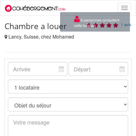
Toggle
naviga
×
6 personnes consultent
Chambre a louer
1 avis
cette location
Lancy, Suisse, chez Mohamed