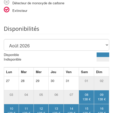
Détecteur de monoxyde de carbone
Extincteur
Disponibilités
Disponible
Indisponible
Lun
Mar
Mer
Jeu
Ven
Sam
Dim
27
28
29
30
31
01
02
03
04
05
06
07
08
09
138 €
138 €
10
11
12
13
14
15
16
138 €
138 €
138 €
138 €
138 €
138 €
138 €