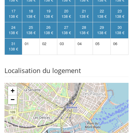
17
18
19
20
21
22
23
138 €
138 €
138 €
138 €
138 €
138 €
138 €
24
25
26
27
28
29
30
138 €
138 €
138 €
138 €
138 €
138 €
138 €
31
01
02
03
04
05
06
138 €
Localisation du logement
+
−