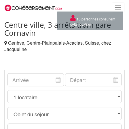
Toggle
naviga
×
16 personnes consultent
Centre ville, 3 arrêts tram gare
cette location
Cornavin
Genève, Centre-Plainpalais-Acacias, Suisse, chez
Jacqueline