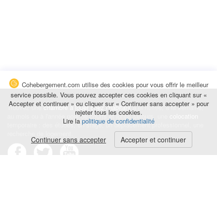
Cohebergement.com utilise des cookies pour vous offrir le meilleur
service possible. Vous pouvez accepter ces cookies en cliquant sur «
Accepter et continuer » ou cliquer sur « Continuer sans accepter » pour
Trouvez une
chambre à louer chez l'habitant
à la nuitée, à la semaine,
rejeter tous les cookies.
au mois ou à l'année pour de courts et longs séjours, une
colocation
Lire la
politique de confidentialité
temporaire : des études, un stage, un déplacement professionnel, une
recherche de logement.
Continuer sans accepter
Accepter et continuer
Événements
|
Blog
|
Avis et commentaires
|
Contact
Louez votre chambre
|
Trouvez un locataire
|
Déposez une alerte
Conditions générales
|
Politique de confidentialité
|
Politique de cookies
|
Mentions légales