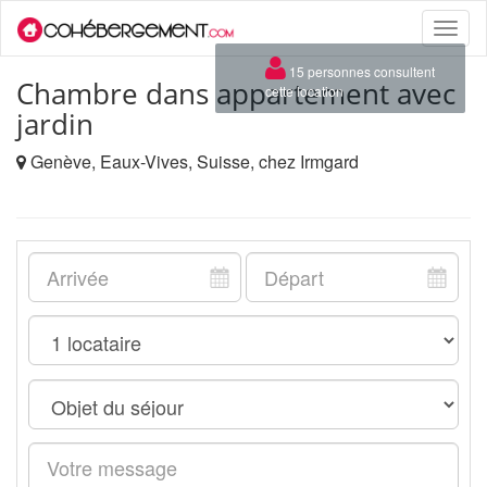
Toggle
naviga
×
15 personnes consultent
Chambre dans appartement avec
cette location
jardin
Genève, Eaux-Vives, Suisse, chez Irmgard