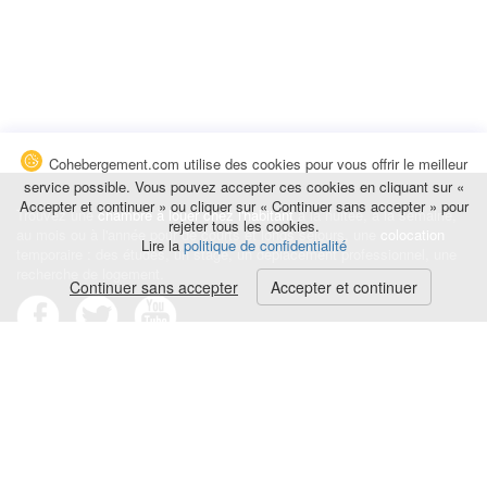
Cohebergement.com utilise des cookies pour vous offrir le meilleur
service possible. Vous pouvez accepter ces cookies en cliquant sur «
Accepter et continuer » ou cliquer sur « Continuer sans accepter » pour
Trouvez une
chambre à louer chez l'habitant
à la nuitée, à la semaine,
rejeter tous les cookies.
au mois ou à l'année pour de courts et longs séjours, une
colocation
Lire la
politique de confidentialité
temporaire : des études, un stage, un déplacement professionnel, une
recherche de logement.
Continuer sans accepter
Accepter et continuer
Événements
|
Blog
|
Avis et commentaires
|
Contact
Louez votre chambre
|
Trouvez un locataire
|
Déposez une alerte
Conditions générales
|
Politique de confidentialité
|
Politique de cookies
|
Mentions légales
© Cohebergement.com 2026