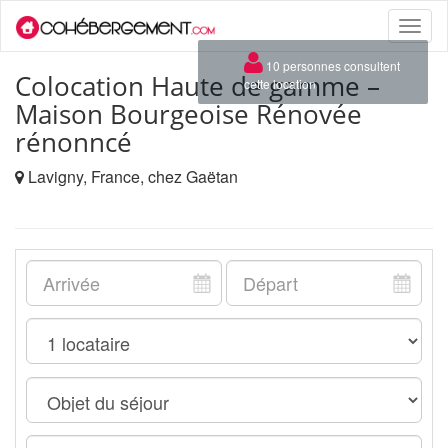
Toggle
naviga
×
10 personnes consultent
Colocation Haute de gamme –
cette location
Maison Bourgeoise Rénovée
rénonncé
Lavigny, France, chez Gaëtan