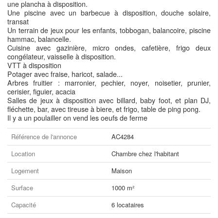
une plancha à disposition.
Une piscine avec un barbecue à disposition, douche solaire,
transat
Un terrain de jeux pour les enfants, tobbogan, balancoire, piscine
hammac, balancelle.
Cuisine avec gazinière, micro ondes, cafetière, frigo deux
congélateur, vaisselle à disposition.
VTT à disposition
Potager avec fraise, haricot, salade...
Arbres fruitier : marronier, pechier, noyer, noisetier, prunier,
cerisier, figuier, acacia
Salles de jeux à disposition avec billard, baby foot, et plan DJ,
fléchette, bar, avec tireuse à biere, et frigo, table de ping pong.
Il y a un poulailler on vend les oeufs de ferme
Référence de l'annonce
AC4284
Location
Chambre chez l'habitant
Logement
Maison
Surface
1000 m²
Capacité
6 locataires