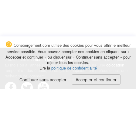
Cohebergement.com utilise des cookies pour vous offrir le meilleur
service possible. Vous pouvez accepter ces cookies en cliquant sur «
Accepter et continuer » ou cliquer sur « Continuer sans accepter » pour
Trouvez une
chambre à louer chez l'habitant
à la nuitée, à la semaine,
rejeter tous les cookies.
au mois ou à l'année pour de courts et longs séjours, une
colocation
Lire la
politique de confidentialité
temporaire : des études, un stage, un déplacement professionnel, une
recherche de logement.
Continuer sans accepter
Accepter et continuer
Événements
|
Blog
|
Avis et commentaires
|
Contact
Louez votre chambre
|
Trouvez un locataire
|
Déposez une alerte
Conditions générales
|
Politique de confidentialité
|
Politique de cookies
|
Mentions légales
© Cohebergement.com 2026