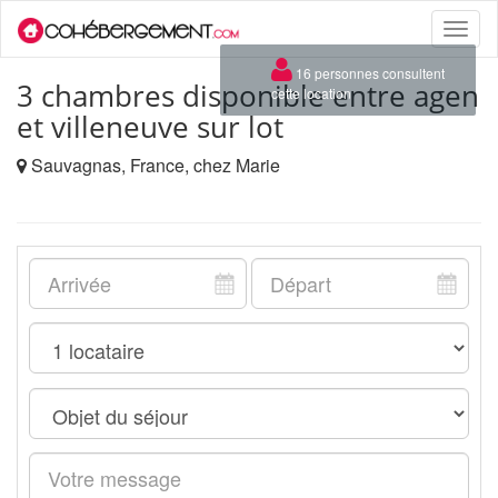
Toggle
naviga
×
16 personnes consultent
3 chambres disponible entre agen
cette location
et villeneuve sur lot
Sauvagnas, France, chez Marie