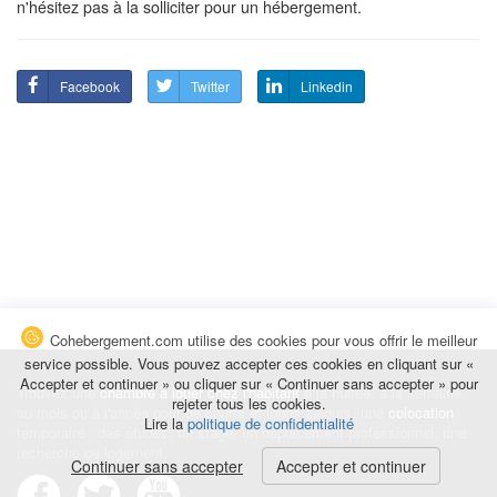
n'hésitez pas à la solliciter pour un hébergement.
Facebook
Twitter
Linkedin
Cohebergement.com utilise des cookies pour vous offrir le meilleur
service possible. Vous pouvez accepter ces cookies en cliquant sur «
Accepter et continuer » ou cliquer sur « Continuer sans accepter » pour
Trouvez une
chambre à louer chez l'habitant
à la nuitée, à la semaine,
rejeter tous les cookies.
au mois ou à l'année pour de courts et longs séjours, une
colocation
Lire la
politique de confidentialité
temporaire : des études, un stage, un déplacement professionnel, une
recherche de logement.
Continuer sans accepter
Accepter et continuer