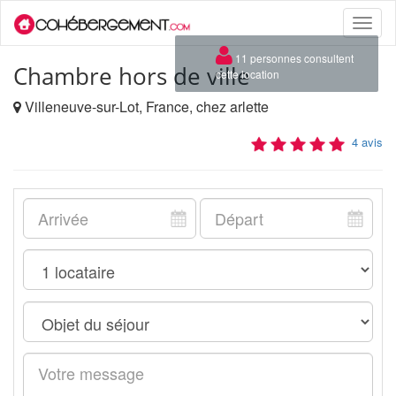
Toggle
naviga
×
11 personnes consultent
Chambre hors de ville
cette location
Villeneuve-sur-Lot, France, chez arlette
4 avis