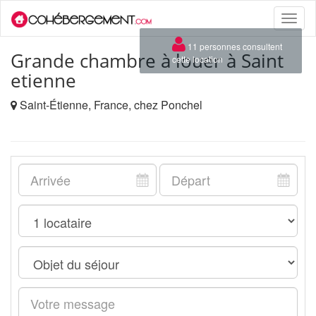
Toggle
naviga
×
11 personnes consultent
Grande chambre à louer à Saint
cette location
etienne
Saint-Étienne, France, chez Ponchel