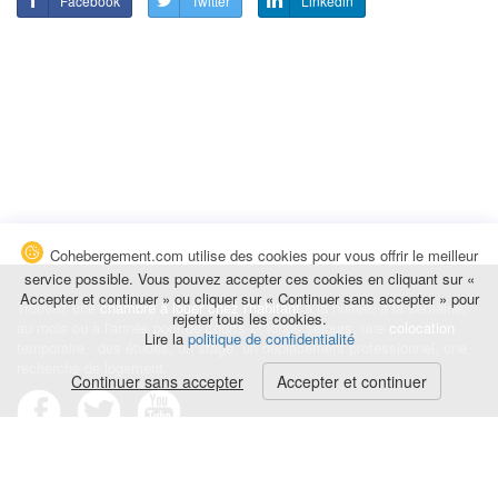
Facebook
Twitter
Linkedin
Cohebergement.com utilise des cookies pour vous offrir le meilleur
service possible. Vous pouvez accepter ces cookies en cliquant sur «
Accepter et continuer » ou cliquer sur « Continuer sans accepter » pour
Trouvez une
chambre à louer chez l'habitant
à la nuitée, à la semaine,
rejeter tous les cookies.
au mois ou à l'année pour de courts et longs séjours, une
colocation
Lire la
politique de confidentialité
temporaire : des études, un stage, un déplacement professionnel, une
recherche de logement.
Continuer sans accepter
Accepter et continuer
Événements
|
Blog
|
Avis et commentaires
|
Contact
Louez votre chambre
|
Trouvez un locataire
|
Déposez une alerte