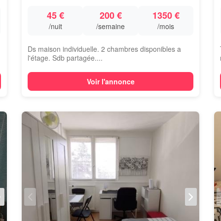
45 €
200 €
1350 €
/nuit
/semaine
/mois
Ds maison individuelle. 2 chambres disponibles a
l'étage. Sdb partagée....
Voir l'annonce