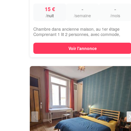
15 €
-
-
/nuit
/semaine
/mois
Chambre dans ancienne maison, au 1er étage
Comprenant 1 lit 2 personnes, avec commode,
tables...
Voir l'annonce