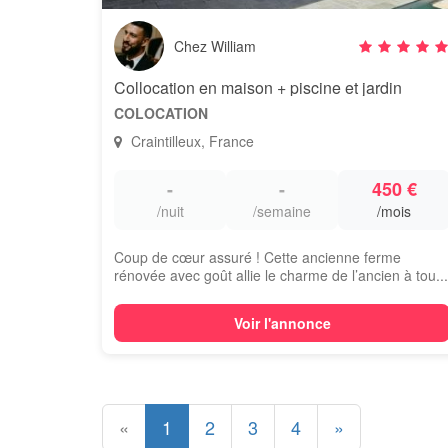
Chez William
Collocation en maison + piscine et jardin
COLOCATION
Craintilleux, France
-
-
450 €
/nuit
/semaine
/mois
Coup de cœur assuré ! Cette ancienne ferme
rénovée avec goût allie le charme de l’ancien à tou...
Voir l'annonce
«
1
2
3
4
»