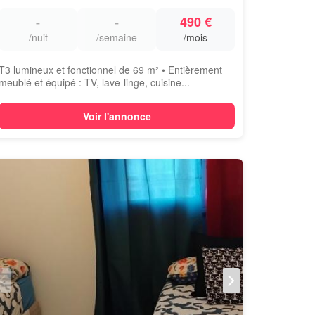
-
-
490 €
/nuit
/semaine
/mois
T3 lumineux et fonctionnel de 69 m² • Entièrement
meublé et équipé : TV, lave-linge, cuisine...
Voir l'annonce