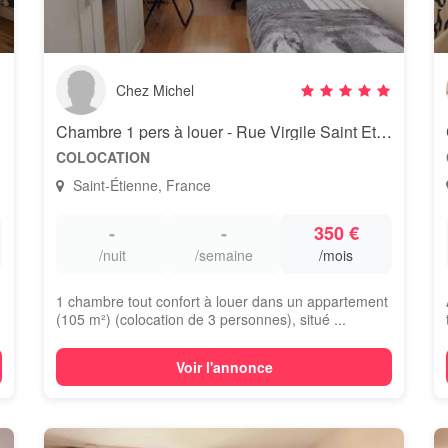
Chez Michel
nne
Chambre 1 pers à louer - Rue Virgile Saint Etienne (42)
COLOCATION
Saint-Étienne, France
-
-
350 €
/nuit
/semaine
/mois
1 chambre tout confort à louer dans un appartement
(105 m²) (colocation de 3 personnes), situé ...
Voir l'annonce