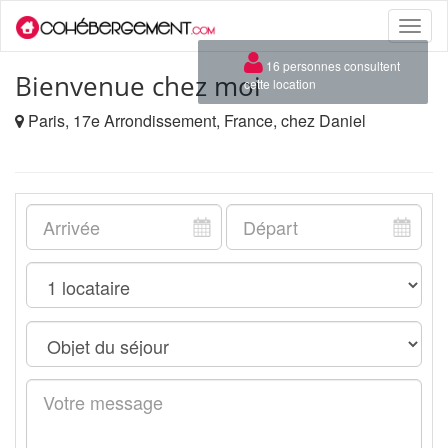
Toggle
naviga
×
16 personnes consultent
Bienvenue chez moi
cette location
Paris, 17e Arrondissement, France, chez Daniel