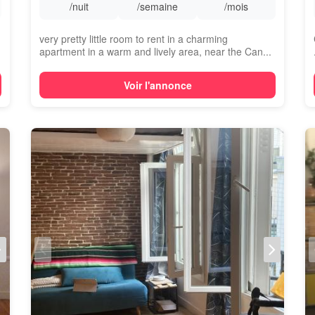
/nuit
/semaine
/mois
very pretty little room to rent in a charming
apartment in a warm and lively area, near the Can...
Voir l'annonce