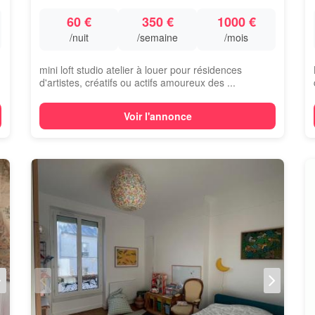
60 €
350 €
1000 €
/nuit
/semaine
/mois
mini loft studio atelier à louer pour résidences
d'artistes, créatifs ou actifs amoureux des ...
Voir l'annonce