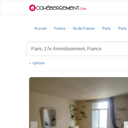
Accueil
France
Île-de-France
Paris
Paris
+ options