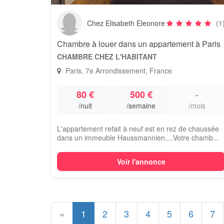
Chez Elisabeth Eleonore
(1
Chambre à louer dans un appartement à Paris
CHAMBRE CHEZ L'HABITANT
Paris, 7e Arrondissement, France
80 €
500 €
-
/nuit
/semaine
/mois
L'appartement refait à neuf est en rez de chaussée
dans un immeuble Haussmannien....Votre chamb...
Voir l'annonce
«
1
2
3
4
5
6
7