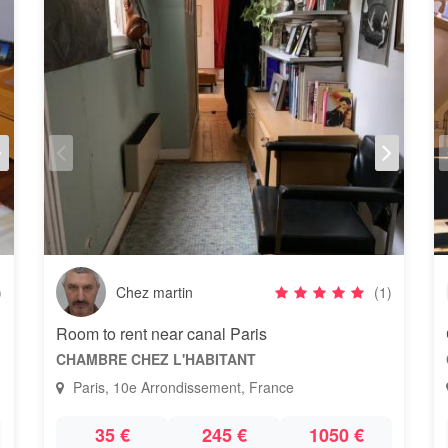
)
Chez martin
(1)
Room to rent near canal Paris
CHAMBRE CHEZ L'HABITANT
Paris, 10e Arrondissement, France
35 €
245 €
1050 €