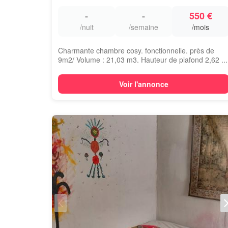
-
-
550 €
/nuit
/semaine
/mois
Charmante chambre cosy. fonctionnelle. près de
9m2/ Volume : 21,03 m3. Hauteur de plafond 2,62 ...
Voir l'annonce