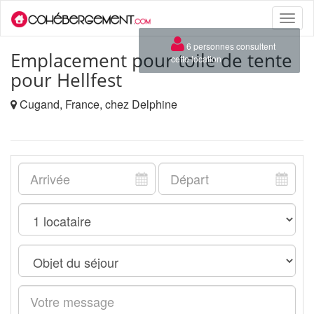
Toggle
naviga
×
6 personnes consultent
Emplacement pour toile de tente
cette location
pour Hellfest
Cugand, France, chez Delphine