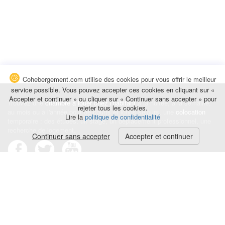
Cohebergement.com utilise des cookies pour vous offrir le meilleur
service possible. Vous pouvez accepter ces cookies en cliquant sur «
Accepter et continuer » ou cliquer sur « Continuer sans accepter » pour
Trouvez une
chambre à louer chez l'habitant
à la nuitée, à la semaine,
rejeter tous les cookies.
au mois ou à l'année pour de courts et longs séjours, une
colocation
Lire la
politique de confidentialité
temporaire : des études, un stage, un déplacement professionnel, une
recherche de logement.
Continuer sans accepter
Accepter et continuer
Événements
|
Blog
|
Avis et commentaires
|
Contact
Louez votre chambre
|
Trouvez un locataire
|
Déposez une alerte
Conditions générales
|
Politique de confidentialité
|
Politique de cookies
|
Mentions légales
© Cohebergement.com 2026