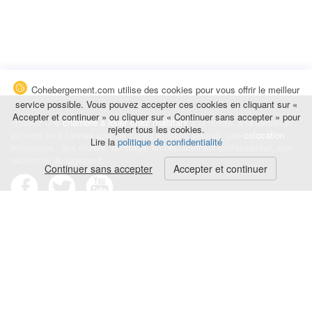
Cohebergement.com utilise des cookies pour vous offrir le meilleur
service possible. Vous pouvez accepter ces cookies en cliquant sur «
Accepter et continuer » ou cliquer sur « Continuer sans accepter » pour
Trouvez une
chambre à louer chez l'habitant
à la nuitée, à la semaine,
rejeter tous les cookies.
au mois ou à l'année pour de courts et longs séjours, une
colocation
Lire la
politique de confidentialité
temporaire : des études, un stage, un déplacement professionnel, une
recherche de logement.
Continuer sans accepter
Accepter et continuer
Événements
|
Blog
|
Avis et commentaires
|
Contact
Louez votre chambre
|
Trouvez un locataire
|
Déposez une alerte
Conditions générales
|
Politique de confidentialité
|
Politique de cookies
|
Mentions légales
© Cohebergement.com 2026