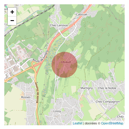
+
−
Leaflet
| données ©
OpenStreetMap