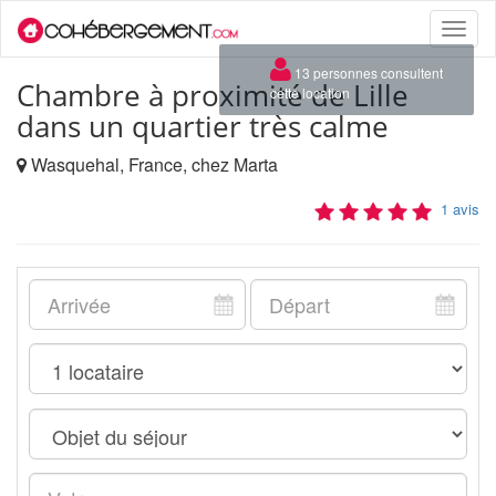
Toggle
naviga
×
13 personnes consultent
Chambre à proximité de Lille
cette location
dans un quartier très calme
Wasquehal, France, chez Marta
1 avis