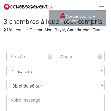
Toggle
naviga
×
7 personnes consultent
3 chambres à louer tout compris
cette location
Montreal, Le Plateau-Mont-Royal, Canada, chez Farah