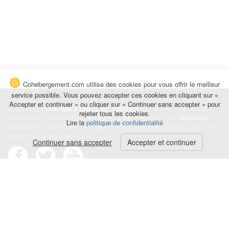
Cohebergement.com utilise des cookies pour vous offrir le meilleur
service possible. Vous pouvez accepter ces cookies en cliquant sur «
Accepter et continuer » ou cliquer sur « Continuer sans accepter » pour
Trouvez une
chambre à louer chez l'habitant
à la nuitée, à la semaine,
rejeter tous les cookies.
au mois ou à l'année pour de courts et longs séjours, une
colocation
Lire la
politique de confidentialité
temporaire : des études, un stage, un déplacement professionnel, une
recherche de logement.
Continuer sans accepter
Accepter et continuer
Événements
|
Blog
|
Avis et commentaires
|
Contact
Louez votre chambre
|
Trouvez un locataire
|
Déposez une alerte
Conditions générales
|
Politique de confidentialité
|
Politique de cookies
|
Mentions légales