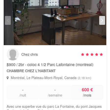
Chez chris
$900 / 2br - coloc 4 1/2 Parc Lafontaine (montreal)
CHAMBRE CHEZ L'HABITANT
Montréal, Le Plateau-Mont-Royal, Canada
(2,18 km)
-
-
600 €
/nuit
/semaine
/mois
Avec une superbe vue du parc La Fontaine, du pont Jacques