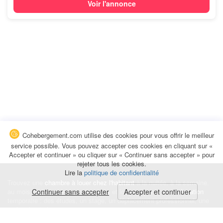
Voir l'annonce
Cohebergement.com utilise des cookies pour vous offrir le meilleur
service possible. Vous pouvez accepter ces cookies en cliquant sur «
Accepter et continuer » ou cliquer sur « Continuer sans accepter » pour
rejeter tous les cookies.
Lire la
politique de confidentialité
Trouvez une
chambre à louer chez l'habitant
à la nuitée, à la semaine,
au mois ou à l'année pour de courts et longs séjours, une
Continuer sans accepter
Accepter et continuer
colocation
temporaire : des études, un stage, un déplacement professionnel, une
recherche de logement.