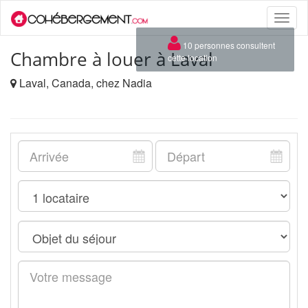
Toggle
naviga
×
10 personnes consultent
Chambre à louer à Laval
cette location
Laval, Canada, chez Nadia