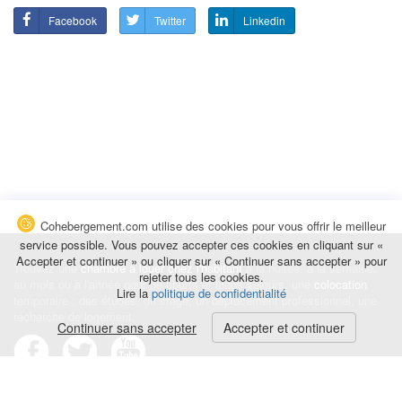
Facebook
Twitter
Linkedin
Cohebergement.com utilise des cookies pour vous offrir le meilleur
service possible. Vous pouvez accepter ces cookies en cliquant sur «
Accepter et continuer » ou cliquer sur « Continuer sans accepter » pour
Trouvez une
chambre à louer chez l'habitant
à la nuitée, à la semaine,
rejeter tous les cookies.
au mois ou à l'année pour de courts et longs séjours, une
colocation
Lire la
politique de confidentialité
temporaire : des études, un stage, un déplacement professionnel, une
recherche de logement.
Continuer sans accepter
Accepter et continuer
Événements
|
Blog
|
Avis et commentaires
|
Contact