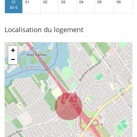
31
01
02
03
04
05
06
50 €
Localisation du logement
+
−