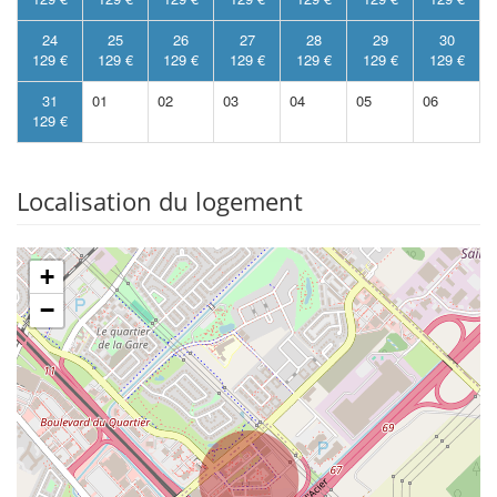
24
25
26
27
28
29
30
129 €
129 €
129 €
129 €
129 €
129 €
129 €
31
01
02
03
04
05
06
129 €
Localisation du logement
+
−