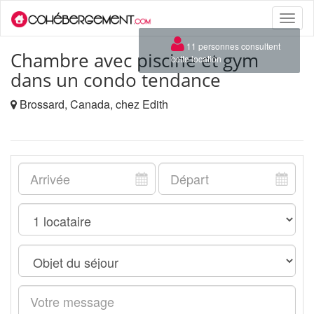
Toggle
naviga
×
11 personnes consultent
Chambre avec piscine et gym
cette location
dans un condo tendance
Brossard, Canada, chez Edith