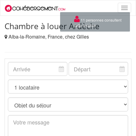
Toggle
naviga
×
11 personnes consultent
Chambre à louer Ardèche
cette location
Alba-la-Romaine, France, chez Gilles