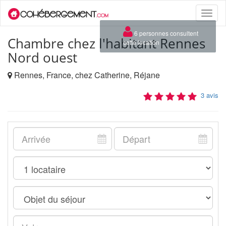
Toggle
naviga
×
6 personnes consultent
Chambre chez l'habitant Rennes
cette location
Nord ouest
Rennes, France, chez Catherine, Réjane
3 avis