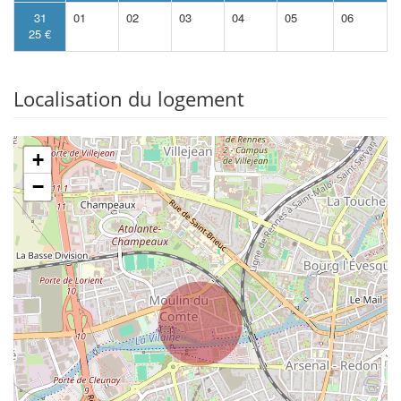
31
01
02
03
04
05
06
25 €
Localisation du logement
+
−