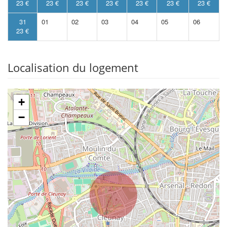
23 €
23 €
23 €
23 €
23 €
23 €
23 €
31
01
02
03
04
05
06
23 €
Localisation du logement
+
−