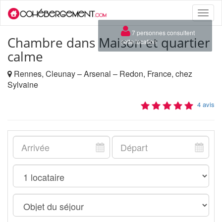
Toggle
naviga
×
7 personnes consultent
Chambre dans Maison et quartier
cette location
calme
Rennes, Cleunay – Arsenal – Redon, France, chez
Sylvaine
4 avis