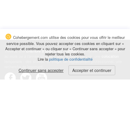
Cohebergement.com utilise des cookies pour vous offrir le meilleur
service possible. Vous pouvez accepter ces cookies en cliquant sur «
Accepter et continuer » ou cliquer sur « Continuer sans accepter » pour
Trouvez une
chambre à louer chez l'habitant
à la nuitée, à la semaine,
rejeter tous les cookies.
au mois ou à l'année pour de courts et longs séjours, une
colocation
Lire la
politique de confidentialité
temporaire : des études, un stage, un déplacement professionnel, une
recherche de logement.
Continuer sans accepter
Accepter et continuer
Événements
|
Blog
|
Avis et commentaires
|
Contact
Louez votre chambre
|
Trouvez un locataire
|
Déposez une alerte
Conditions générales
|
Politique de confidentialité
|
Politique de cookies
|
Mentions légales
© Cohebergement.com 2026