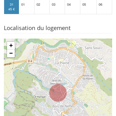
31
01
02
03
04
05
06
45 €
Localisation du logement
+
−