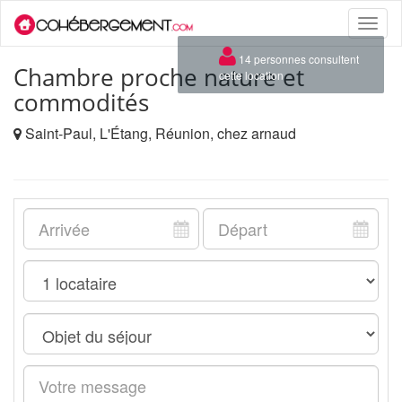
Toggle
naviga
×
14 personnes consultent
Chambre proche nature et
cette location
commodités
Saint-Paul, L'Étang, Réunion, chez arnaud