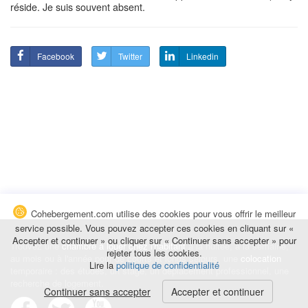
réside. Je suis souvent absent.
Facebook
Twitter
Linkedin
Cohebergement.com utilise des cookies pour vous offrir le meilleur
service possible. Vous pouvez accepter ces cookies en cliquant sur «
Accepter et continuer » ou cliquer sur « Continuer sans accepter » pour
Trouvez une
chambre à louer chez l'habitant
à la nuitée, à la semaine,
rejeter tous les cookies.
au mois ou à l'année pour de courts et longs séjours, une
colocation
Lire la
politique de confidentialité
temporaire : des études, un stage, un déplacement professionnel, une
recherche de logement.
Continuer sans accepter
Accepter et continuer