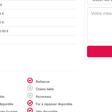
 €
3 €
5 €
0.00 €
Barbecue
Chaise bébé
tés
Ascenseur
isponible
Fer à repasser disponible
ain fournies
Vélo disponible