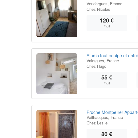
Vendargues, France
Chez Nicolas
120 €
/nuit
Studio tout équipé et ent
Valergues, France
Chez Hugo
55 €
/nuit
Proche Montpellier-Apparte
Vailhauquès, France
Chez Leslie
80 €