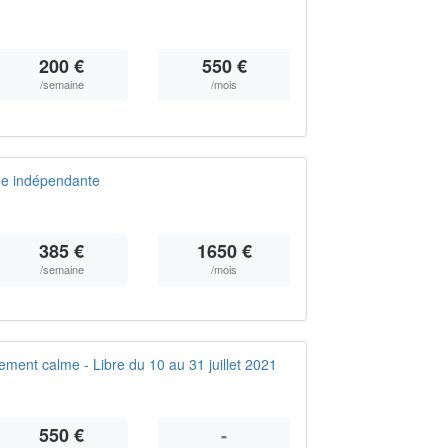
200 €
550 €
/semaine
/mois
rée indépendante
385 €
1650 €
/semaine
/mois
ment calme - Libre du 10 au 31 juillet 2021
550 €
-