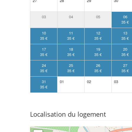
27
28
29
30
03
04
05
06
35 €
10
11
12
13
35 €
35 €
35 €
35 €
17
18
19
20
35 €
35 €
35 €
35 €
24
25
26
27
35 €
35 €
35 €
35 €
31
01
02
03
35 €
Localisation du logement