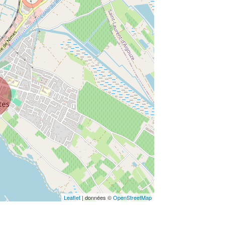
Leaflet
| données ©
OpenStreetMap