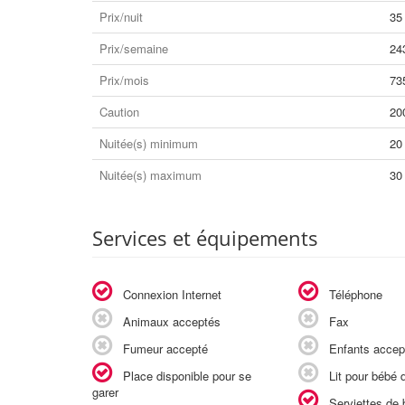
Prix/nuit
35
Prix/semaine
24
Prix/mois
73
Caution
20
Nuitée(s) minimum
20
Nuitée(s) maximum
30
Services et équipements
Connexion Internet
Téléphone
Animaux acceptés
Fax
Fumeur accepté
Enfants accep
Place disponible pour se
Lit pour bébé d
garer
Serviettes de b