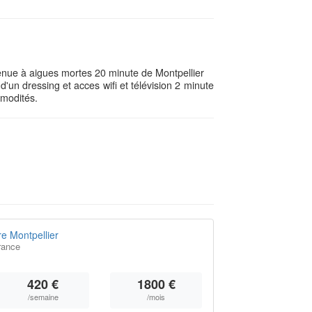
enue à aigues mortes 20 minute de Montpellier
d'un dressing et acces wifi et télévision 2 minute
mmodités.
e Montpellier
rance
420 €
1800 €
/semaine
/mois