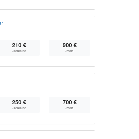
er
210 €
900 €
/semaine
/mois
250 €
700 €
/semaine
/mois