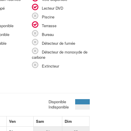
apé
Lecteur DVD
Piscine
sponible
Terrasse
onible
Bureau
ible
Détecteur de fumée
Détecteur de monoxyde de
carbone
Extincteur
Disponible
Indisponible
Ven
Sam
Dim