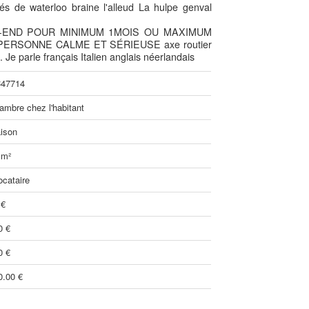
és de waterloo braine l'alleud La hulpe genval
-END POUR MINIMUM 1MOIS OU MAXIMUM
ERSONNE CALME ET SÉRIEUSE axe routier
Je parle français Italien anglais néerlandais
47714
ambre chez l'habitant
ison
 m²
ocataire
 €
0 €
0 €
0.00 €