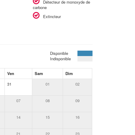
Détecteur de monoxyde de
carbone
Extincteur
Disponible
Indisponible
Ven
Sam
Dim
31
01
02
07
08
09
14
15
16
21
22
23