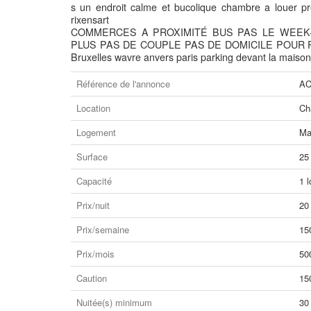
s un endroit calme et bucolique chambre a louer pr
rixensart
COMMERCES A PROXIMITÉ BUS PAS LE WEEK
PLUS PAS DE COUPLE PAS DE DOMICILE POUR P
Bruxelles wavre anvers paris parking devant la maison. 
Référence de l'annonce
AC
Location
Ch
Logement
Ma
Surface
25
Capacité
1 l
Prix/nuit
20
Prix/semaine
15
Prix/mois
50
Caution
15
Nuitée(s) minimum
30