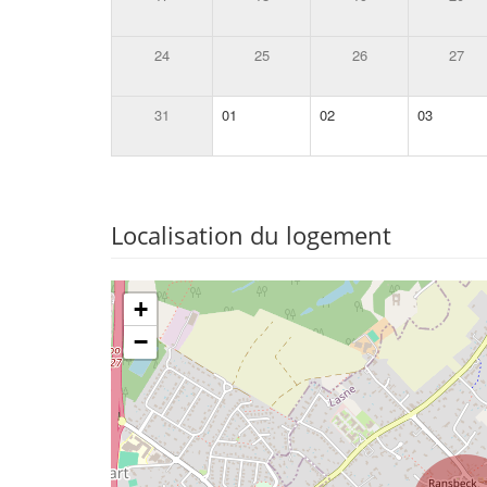
24
25
26
27
31
01
02
03
Localisation du logement
+
−