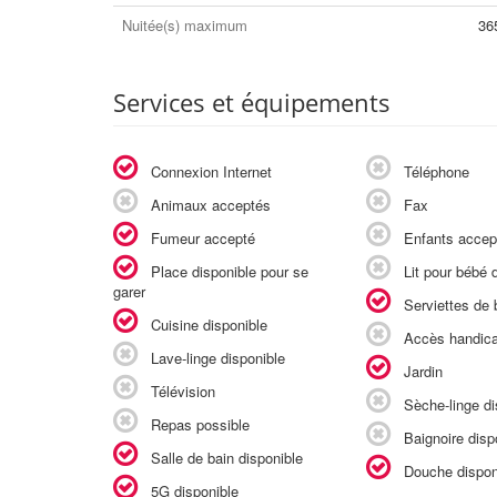
Nuitée(s) maximum
36
Services et équipements
Connexion Internet
Téléphone
Animaux acceptés
Fax
Fumeur accepté
Enfants accep
Place disponible pour se
Lit pour bébé d
garer
Serviettes de b
Cuisine disponible
Accès handic
Lave-linge disponible
Jardin
Télévision
Sèche-linge di
Repas possible
Baignoire disp
Salle de bain disponible
Douche dispon
5G disponible