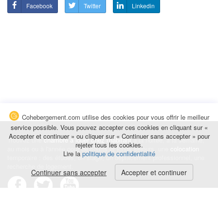
Facebook
Twitter
Linkedin
Cohebergement.com utilise des cookies pour vous offrir le meilleur
service possible. Vous pouvez accepter ces cookies en cliquant sur «
Accepter et continuer » ou cliquer sur « Continuer sans accepter » pour
Trouvez une
chambre à louer chez l'habitant
à la nuitée, à la semaine,
rejeter tous les cookies.
au mois ou à l'année pour de courts et longs séjours, une
colocation
Lire la
politique de confidentialité
temporaire : des études, un stage, un déplacement professionnel, une
recherche de logement.
Continuer sans accepter
Accepter et continuer
Événements
|
Blog
|
Avis et commentaires
|
Contact