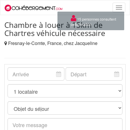
Toggle
naviga
×
15 personnes consultent
Chambre à louer à 15km de
cette location
Chartres véhicule nécessaire
Fresnay-le-Comte, France, chez Jacqueline