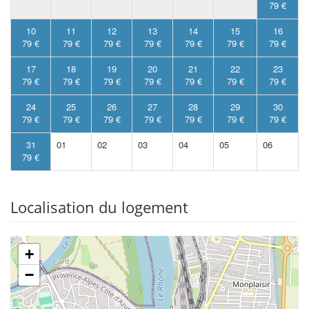
79 €
10
11
12
13
14
15
16
79 €
79 €
79 €
79 €
79 €
79 €
79 €
17
18
19
20
21
22
23
79 €
79 €
79 €
79 €
79 €
79 €
79 €
24
25
26
27
28
29
30
79 €
79 €
79 €
79 €
79 €
79 €
79 €
31
01
02
03
04
05
06
79 €
Localisation du logement
+
−