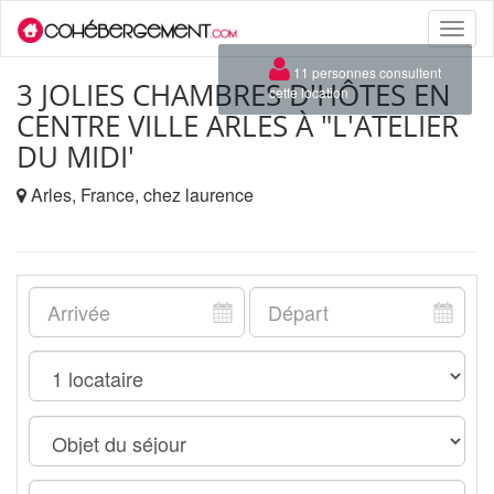
Toggle
naviga
×
11 personnes consultent
3 JOLIES CHAMBRES D'HÔTES EN
cette location
CENTRE VILLE ARLES À "L'ATELIER
DU MIDI'
Arles, France, chez laurence