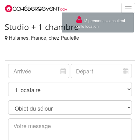
Toggle
naviga
×
13 personnes consultent
Studio + 1 chambre
cette location
Huismes, France, chez Paulette