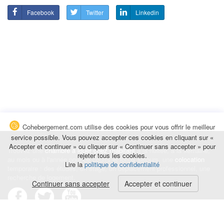
Facebook
Twitter
Linkedin
Cohebergement.com utilise des cookies pour vous offrir le meilleur
service possible. Vous pouvez accepter ces cookies en cliquant sur «
Accepter et continuer » ou cliquer sur « Continuer sans accepter » pour
Trouvez une
chambre à louer chez l'habitant
à la nuitée, à la semaine,
rejeter tous les cookies.
au mois ou à l'année pour de courts et longs séjours, une
colocation
Lire la
politique de confidentialité
temporaire : des études, un stage, un déplacement professionnel, une
recherche de logement.
Continuer sans accepter
Accepter et continuer
Événements
|
Blog
|
Avis et commentaires
|
Contact