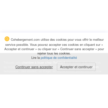
Cohebergement.com utilise des cookies pour vous offrir le meilleur
service possible. Vous pouvez accepter ces cookies en cliquant sur «
Accepter et continuer » ou cliquer sur « Continuer sans accepter » pour
rejeter tous les cookies.
Lire la
politique de confidentialité
Trouvez une
chambre à louer chez l'habitant
à la nuitée, à la semaine,
au mois ou à l'année pour de courts et longs séjours, une
Continuer sans accepter
Accepter et continuer
colocation
temporaire : des études, un stage, un déplacement professionnel, une
recherche de logement.
Événements
|
Blog
|
Avis et commentaires
|
Contact
Louez votre chambre
|
Trouvez un locataire
|
Déposez une alerte