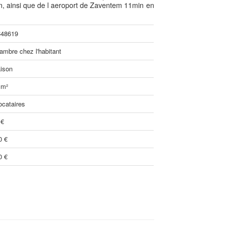
n, ainsi que de l aeroport de Zaventem 11min en
48619
ambre chez l'habitant
ison
 m²
ocataires
 €
0 €
0 €