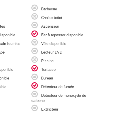
Barbecue
Chaise bébé
tés
Ascenseur
isponible
Fer à repasser disponible
ain fournies
Vélo disponible
apé
Lecteur DVD
Piscine
sponible
Terrasse
onible
Bureau
ible
Détecteur de fumée
Détecteur de monoxyde de
carbone
Extincteur