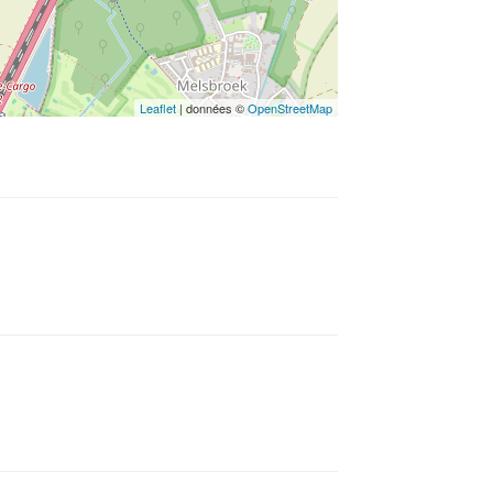
Leaflet
| données ©
OpenStreetMap