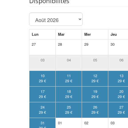
Disponibilités
Lun
Mar
Mer
Jeu
27
28
29
30
03
04
05
06
10
11
12
13
29 €
29 €
29 €
29 €
17
18
19
20
29 €
29 €
29 €
29 €
24
25
26
27
29 €
29 €
29 €
29 €
31
01
02
03
29 €