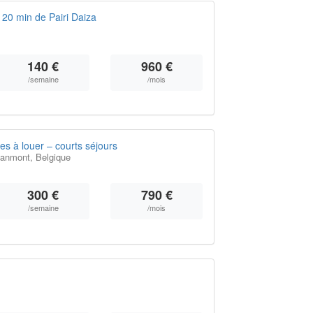
 20 min de Pairi Daiza
140 €
960 €
/semaine
/mois
s à louer – courts séjours
lanmont, Belgique
300 €
790 €
/semaine
/mois