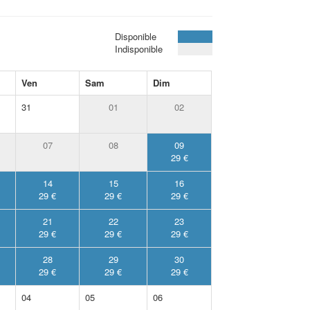
Disponible
Indisponible
Ven
Sam
Dim
31
01
02
07
08
09
29 €
14
15
16
29 €
29 €
29 €
21
22
23
29 €
29 €
29 €
28
29
30
29 €
29 €
29 €
04
05
06