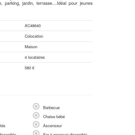
rking, jardin, terrasse....Idéal pour jeunes
AC48640
Colocation
Maison
4 locataires
580 €
Barbecue
Chaise bébé
tés
Ascenseur
isponible
Fer à repasser disponible