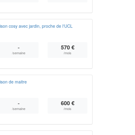
on cosy avec jardin, proche de l'UCL
-
570 €
/semaine
/mois
son de maitre
-
600 €
/semaine
/mois