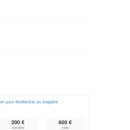
er pour étudiant(e) ou stagiaire
200 €
600 €
/semaine
/mois