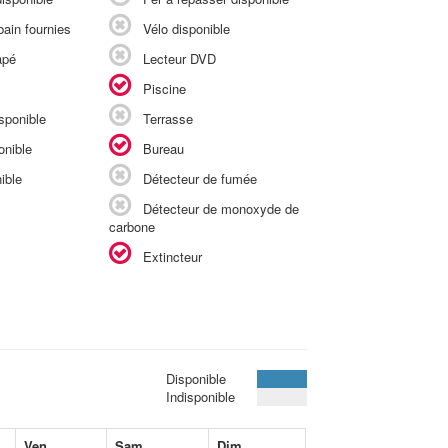
ain fournies
Vélo disponible
apé
Lecteur DVD
Piscine
sponible
Terrasse
onible
Bureau
ible
Détecteur de fumée
Détecteur de monoxyde de
carbone
Extincteur
Disponible
Indisponible
Ven
Sam
Dim