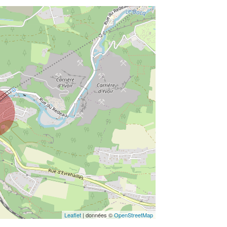
Leaflet
| données ©
OpenStreetMap