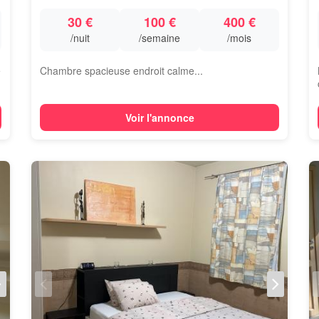
30 €
100 €
400 €
/nuit
/semaine
/mois
e
Chambre spacieuse endroit calme...
Voir l'annonce