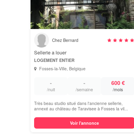
Chez Bernard
Sellerie a louer
LOGEMENT ENTIER
Fosses-la-Ville, Belgique
-
-
600 €
/nuit
/semaine
/mois
Très beau studio situé dans l'ancienne sellerie,
annexé au château de Taravisee à Fosses la vil...
Voir l'annonce