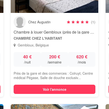
Chez Augustin
(1)
u centre
Chambre à louer Gembloux (près de la gare et des commerces)
CHAMBRE CHEZ L'HABITANT
Gembloux, Belgique
40 €
200 €
620 €
/nuit
/semaine
/mois
Près de la gare et des commerces : Colruyt, Centre
médical Pégase, Salle de douche exclusiv...
Voir l'annonce