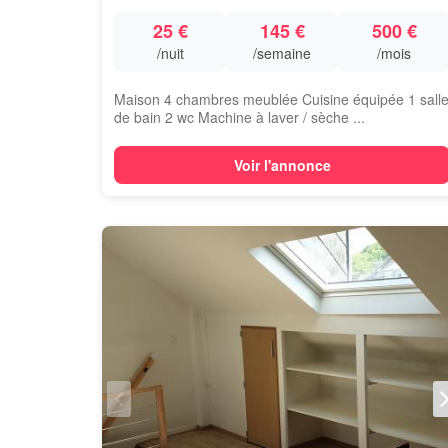
25 €
145 €
500 €
/nuit
/semaine
/mois
Maison 4 chambres meublée Cuisine équipée 1 sall
de bain 2 wc Machine à laver / sèche ...
Voir l'annonce