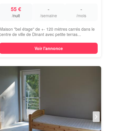
55 €
-
-
/nuit
/semaine
/mois
Maison "bel étage" de +- 120 mètres carrés dans le
centre de ville de Dinant avec petite terras...
Voir l'annonce