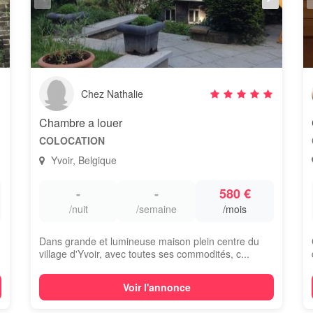
Chez Nathalie
Chambre a louer
COLOCATION
Yvoir, Belgique
-
-
580 €
/nuit
/semaine
/mois
Dans grande et lumineuse maison plein centre du
village d'Yvoir, avec toutes ses commodités, c...
Voir l'annonce