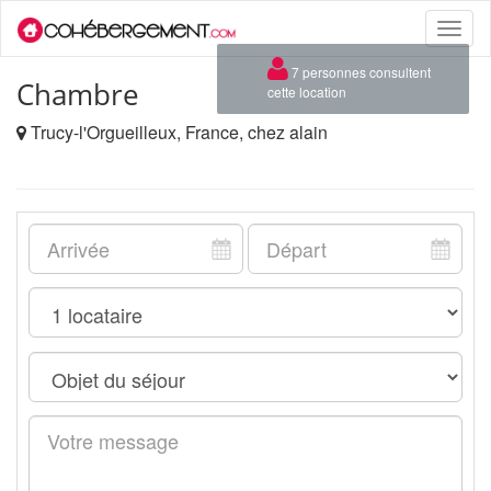
Toggle
naviga
×
7 personnes consultent
Chambre
cette location
Trucy-l'Orgueilleux, France, chez alain