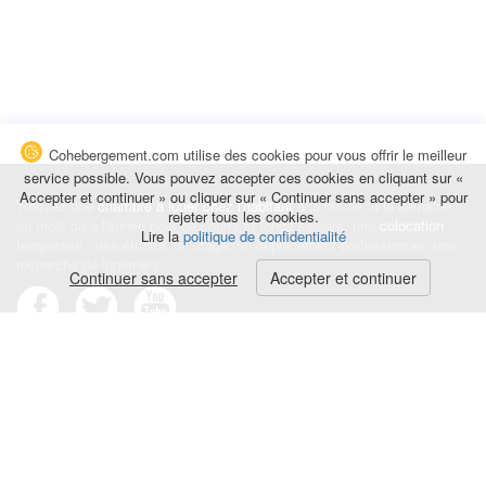
Cohebergement.com utilise des cookies pour vous offrir le meilleur
service possible. Vous pouvez accepter ces cookies en cliquant sur «
Accepter et continuer » ou cliquer sur « Continuer sans accepter » pour
Trouvez une
chambre à louer chez l'habitant
à la nuitée, à la semaine,
rejeter tous les cookies.
au mois ou à l'année pour de courts et longs séjours, une
colocation
Lire la
politique de confidentialité
temporaire : des études, un stage, un déplacement professionnel, une
recherche de logement.
Continuer sans accepter
Accepter et continuer
Événements
|
Blog
|
Avis et commentaires
|
Contact
Louez votre chambre
|
Trouvez un locataire
|
Déposez une alerte
Conditions générales
|
Politique de confidentialité
|
Politique de cookies
|
Mentions légales
© Cohebergement.com 2026