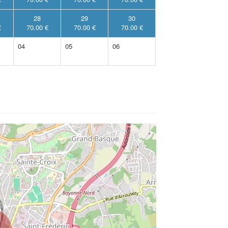
28
29
30
€
70.00 €
70.00 €
70.00 €
04
05
06