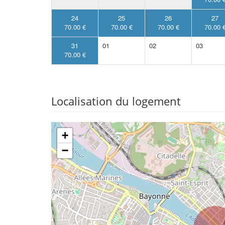
24
25
26
27
70.00 €
70.00 €
70.00 €
70.00 
31
01
02
03
70.00 €
Localisation du logement
+
−