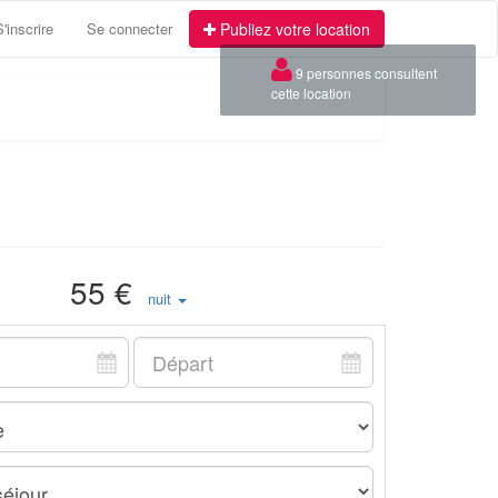
S'inscrire
Se connecter
Publiez votre location
×
9 personnes consultent
cette location
55 €
nuit