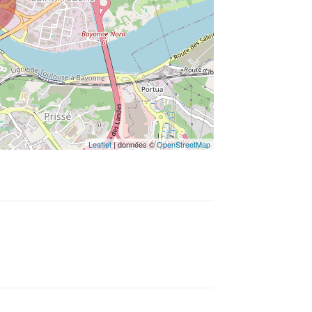
Leaflet
| données ©
OpenStreetMap