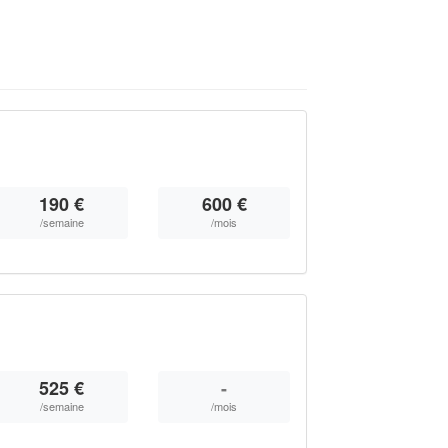
190 €
600 €
/semaine
/mois
525 €
-
/semaine
/mois