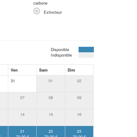
carbone
Extincteur
Disponible
Indisponible
Ven
Sam
Dim
31
01
02
07
08
09
14
15
16
21
22
23
€
70.00 €
70.00 €
70.00 €