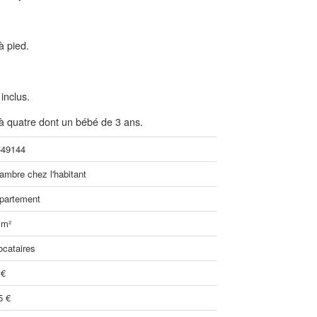
à pied.
 inclus.
s à quatre dont un bébé de 3 ans.
49144
ambre chez l'habitant
partement
 m²
ocataires
 €
5 €