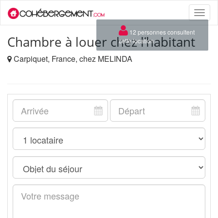
Toggle
naviga
×
12 personnes consultent
Chambre à louer chez l’habitant
cette location
Carpiquet, France, chez MELINDA