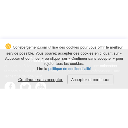
Cohebergement.com utilise des cookies pour vous offrir le meilleur
service possible. Vous pouvez accepter ces cookies en cliquant sur «
Accepter et continuer » ou cliquer sur « Continuer sans accepter » pour
Trouvez une
chambre à louer chez l'habitant
à la nuitée, à la semaine,
rejeter tous les cookies.
au mois ou à l'année pour de courts et longs séjours, une
colocation
Lire la
politique de confidentialité
temporaire : des études, un stage, un déplacement professionnel, une
recherche de logement.
Continuer sans accepter
Accepter et continuer
Événements
|
Blog
|
Avis et commentaires
|
Contact
Louez votre chambre
|
Trouvez un locataire
|
Déposez une alerte
Conditions générales
|
Politique de confidentialité
|
Politique de cookies
|
Mentions légales