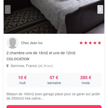
Chez Jean luc
2 chambre une de 16m2 et une de 12m2
COLOCATION
Xammes, France
(26,76 km)
10 €
57 €
285 €
/nuit
/semaine
/mois
Maison de 165m2 avec garage place pour ce garer sur jardin
de 2500m2 très calme...