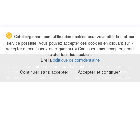
Cohebergement.com utilise des cookies pour vous offrir le meilleur
service possible. Vous pouvez accepter ces cookies en cliquant sur «
Accepter et continuer » ou cliquer sur « Continuer sans accepter » pour
rejeter tous les cookies.
Lire la
politique de confidentialité
Trouvez une
chambre à louer chez l'habitant
à la nuitée, à la semaine,
au mois ou à l'année pour de courts et longs séjours, une
Continuer sans accepter
Accepter et continuer
colocation
temporaire : des études, un stage, un déplacement professionnel, une
recherche de logement.
Événements
|
Blog
|
Avis et commentaires
|
Contact
Louez votre chambre
|
Trouvez un locataire
|
Déposez une alerte
Conditions générales
|
Politique de confidentialité
|
Politique de cookies
|
Mentions légales