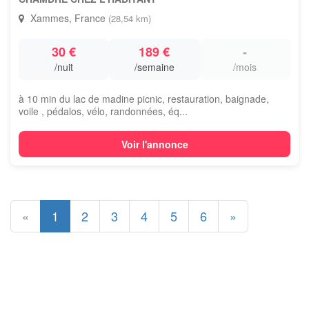
Xammes, France
(28,54 km)
30 €
189 €
-
/nuit
/semaine
/mois
à 10 min du lac de madine picnic, restauration, baignade,
voile , pédalos, vélo, randonnées, éq...
Voir l'annonce
«
1
2
3
4
5
6
»