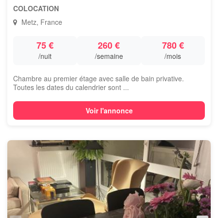
COLOCATION
Metz, France
75 €
260 €
780 €
/nuit
/semaine
/mois
Chambre au premier étage avec salle de bain privative.
Toutes les dates du calendrier sont ...
Voir l'annonce