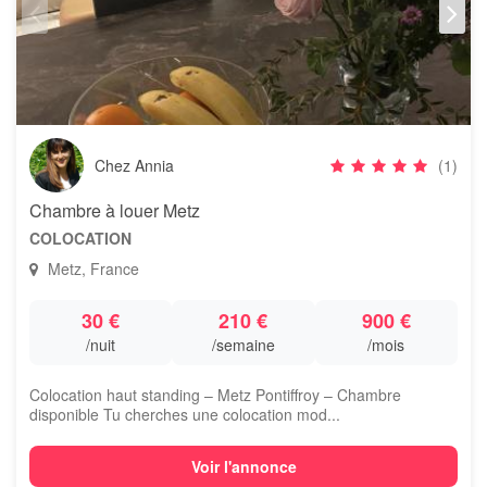
Chez Annia
(1)
Chambre à louer Metz
COLOCATION
Metz, France
30 €
210 €
900 €
/nuit
/semaine
/mois
Colocation haut standing – Metz Pontiffroy – Chambre
disponible Tu cherches une colocation mod...
Voir l'annonce