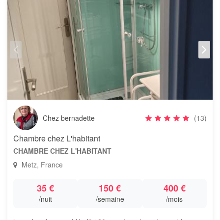
Chez bernadette
(13)
Chambre chez L'habitant
CHAMBRE CHEZ L'HABITANT
Metz, France
35 €
150 €
400 €
/nuit
/semaine
/mois