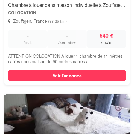
Chambre à louer dans maison individuelle à Zoufftgen (FR) - Colocation
COLOCATION
Zoufftgen, France
(38,25 km)
-
-
540 €
/nuit
/semaine
/mois
ATTENTION COLOCATION A louer 1 chambre de 11 mètres
carrés dans maison de 90 mètres carrés à...
Voir l'annonce