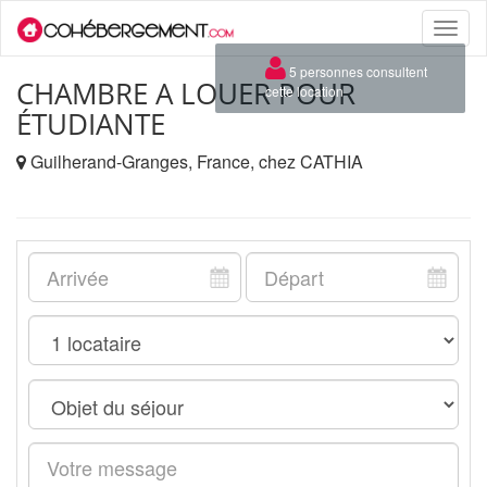
Toggle
naviga
×
5 personnes consultent
CHAMBRE A LOUER POUR
cette location
ÉTUDIANTE
Guilherand-Granges, France, chez CATHIA