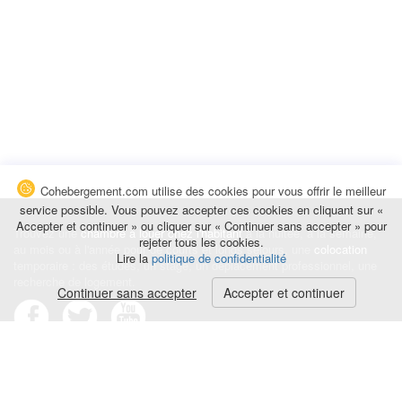
Cohebergement.com utilise des cookies pour vous offrir le meilleur
service possible. Vous pouvez accepter ces cookies en cliquant sur «
Accepter et continuer » ou cliquer sur « Continuer sans accepter » pour
Trouvez une
chambre à louer chez l'habitant
à la nuitée, à la semaine,
rejeter tous les cookies.
au mois ou à l'année pour de courts et longs séjours, une
colocation
Lire la
politique de confidentialité
temporaire : des études, un stage, un déplacement professionnel, une
recherche de logement.
Continuer sans accepter
Accepter et continuer
Événements
|
Blog
|
Avis et commentaires
|
Contact
Louez votre chambre
|
Trouvez un locataire
|
Déposez une alerte