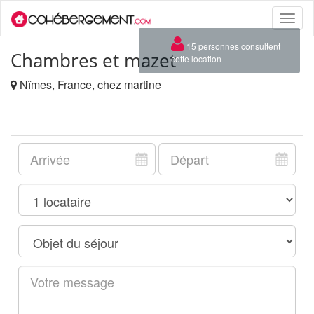
Toggle
naviga
×
15 personnes consultent
Chambres et mazet
cette location
Nîmes, France, chez martine