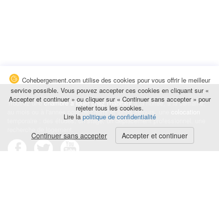
Cohebergement.com utilise des cookies pour vous offrir le meilleur
service possible. Vous pouvez accepter ces cookies en cliquant sur «
Accepter et continuer » ou cliquer sur « Continuer sans accepter » pour
Trouvez une
chambre à louer chez l'habitant
à la nuitée, à la semaine,
rejeter tous les cookies.
au mois ou à l'année pour de courts et longs séjours, une
colocation
Lire la
politique de confidentialité
temporaire : des études, un stage, un déplacement professionnel, une
recherche de logement.
Continuer sans accepter
Accepter et continuer
Événements
|
Blog
|
Avis et commentaires
|
Contact
Louez votre chambre
|
Trouvez un locataire
|
Déposez une alerte
Conditions générales
|
Politique de confidentialité
|
Politique de cookies
|
Mentions légales