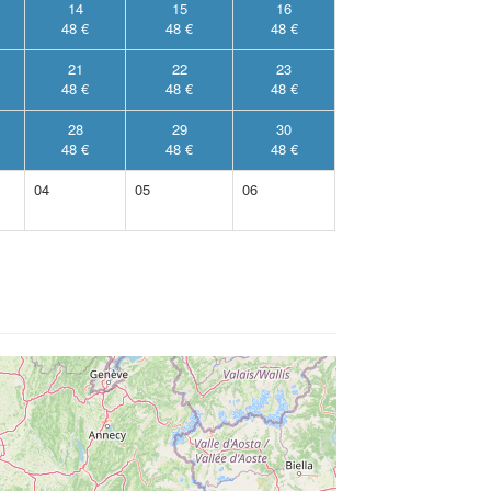
14
15
16
48 €
48 €
48 €
21
22
23
48 €
48 €
48 €
28
29
30
48 €
48 €
48 €
04
05
06