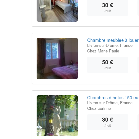
30 €
/nuit
Chambre meublee à louer d
Livron-sur-Drôme, France
Chez Marie Paule
50 €
/nuit
Chambres d hotes 150 eur
Livron-sur-Drôme, France
Chez corinne
30 €
/nuit