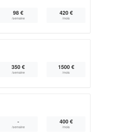
98 €
420 €
/semaine
/mois
350 €
1500 €
/semaine
/mois
-
400 €
/semaine
/mois