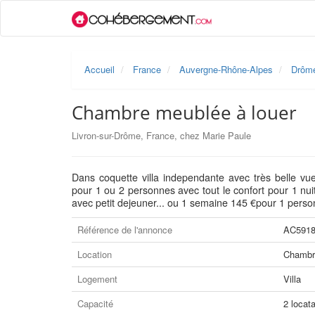
Accueil
France
Auvergne-Rhône-Alpes
Drôm
Chambre meublée à louer
Livron-sur-Drôme, France, chez Marie Paule
Dans coquette villa independante avec très belle vu
pour 1 ou 2 personnes avec tout le confort pour 1 n
avec petit dejeuner... ou 1 semaine 145 €pour 1 pers
Référence de l'annonce
AC591
Location
Chambre
Logement
Villa
Capacité
2 locata