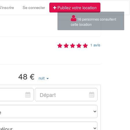
S'inscrire
Se connecter
Publiez votre location
×
16 personnes consultent
cette location
1 avis
48 €
nuit