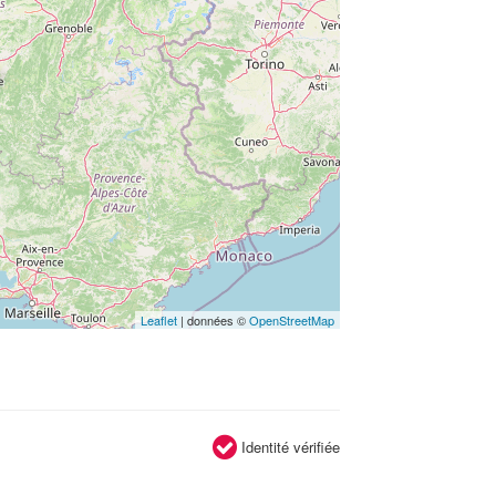
Leaflet
| données ©
OpenStreetMap
Identité vérifiée