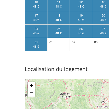
10
11
12
13
48 €
48 €
48 €
48 €
17
18
19
20
48 €
48 €
48 €
48 €
24
25
26
27
48 €
48 €
48 €
48 €
31
01
02
03
48 €
Localisation du logement
+
−