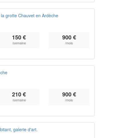
 la grotte Chauvet en Ardèche
150 €
900 €
/semaine
/mois
èche
210 €
900 €
/semaine
/mois
tant, galerie d'art.