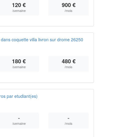
120 €
900 €
/semaine
/mois
ans coquette villa livron sur drome 26250
180 €
480 €
/semaine
/mois
os par etudiant(es)
-
-
/semaine
/mois