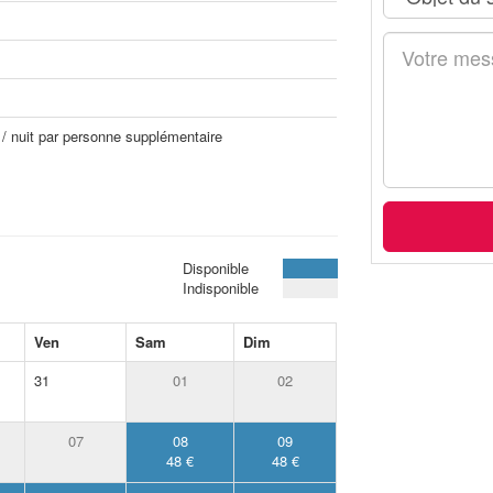
 / nuit par personne supplémentaire
Disponible
Indisponible
Ven
Sam
Dim
31
01
02
07
08
09
48 €
48 €