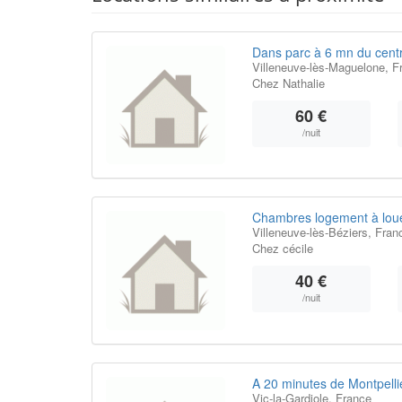
Dans parc à 6 mn du centr
Villeneuve-lès-Maguelone, F
Chez Nathalie
60 €
/nuit
Chambres logement à lou
Villeneuve-lès-Béziers, Fran
Chez cécile
40 €
/nuit
A 20 minutes de Montpelli
Vic-la-Gardiole, France