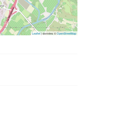
Leaflet
| données ©
OpenStreetMap