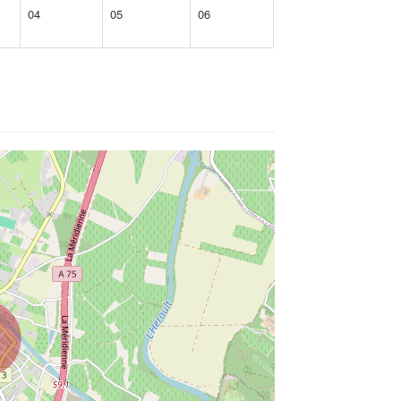
04
05
06