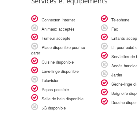
Services et équipements
Connexion Internet
Téléphone
Animaux acceptés
Fax
Fumeur accepté
Enfants accep
Place disponible pour se
Lit pour bébé d
garer
Serviettes de b
Cuisine disponible
Accès handic
Lave-linge disponible
Jardin
Télévision
Sèche-linge di
Repas possible
Baignoire disp
Salle de bain disponible
Douche dispon
5G disponible