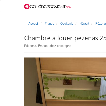
Accueil
France
Occitanie
Hérault
Pézena
Chambre a louer pezenas 25
Pézenas, France, chez christophe