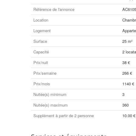
Référence de l'annonce
AC610
Location
Chambre
Logement
Appart
Surface
25 m²
Capacité
2 locata
Prix/nuit
38 €
Prix/semaine
266 €
Prix/mois
1140 €
Nuitée(s) minimum
3
Nuitée(s) maximum
360
Supplément à partir de 2 personne
10.00 €