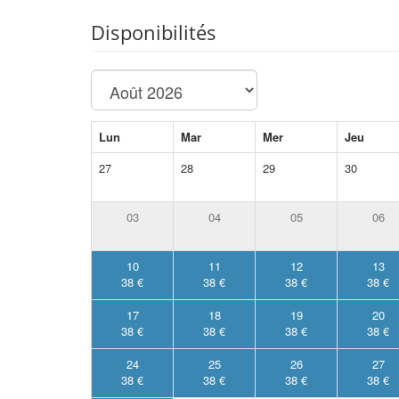
Disponibilités
Lun
Mar
Mer
Jeu
27
28
29
30
03
04
05
06
10
11
12
13
38 €
38 €
38 €
38 €
17
18
19
20
38 €
38 €
38 €
38 €
24
25
26
27
38 €
38 €
38 €
38 €