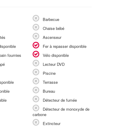
Barbecue
Chaise bébé
tés
Ascenseur
isponible
Fer à repasser disponible
ain fournies
Vélo disponible
apé
Lecteur DVD
Piscine
sponible
Terrasse
onible
Bureau
ible
Détecteur de fumée
Détecteur de monoxyde de
carbone
Extincteur