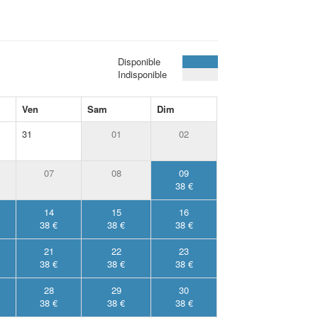
Disponible
Indisponible
Ven
Sam
Dim
31
01
02
07
08
09
38 €
14
15
16
38 €
38 €
38 €
21
22
23
38 €
38 €
38 €
28
29
30
38 €
38 €
38 €