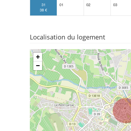
31
01
02
03
38 €
Localisation du logement
+
−