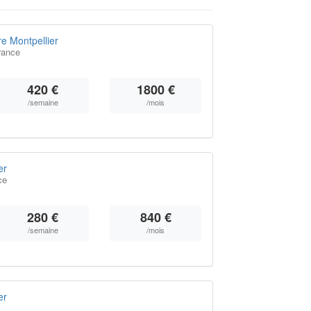
e Montpellier
rance
420 €
1800 €
/semaine
/mois
er
ce
280 €
840 €
/semaine
/mois
er