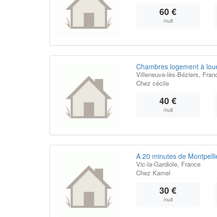
60 €
/nuit
Chambres logement à lou
Villeneuve-lès-Béziers, Fran
Chez cécile
40 €
/nuit
A 20 minutes de Montpelli
Vic-la-Gardiole, France
Chez Kamel
30 €
/nuit