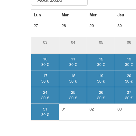
Lun
Mar
Mer
Jeu
27
28
29
30
03
04
05
06
10
11
12
13
30 €
30 €
30 €
30 €
17
18
19
20
30 €
30 €
30 €
30 €
24
25
26
27
30 €
30 €
30 €
30 €
31
01
02
03
30 €