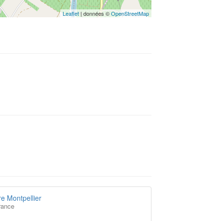
Leaflet
| données ©
OpenStreetMap
e Montpellier
rance