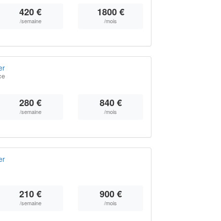
420 €
1800 €
/semaine
/mois
er
ce
280 €
840 €
/semaine
/mois
er
210 €
900 €
/semaine
/mois