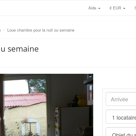
Aide
€ EUR
n
Loue chambre pour la nuit ou semaine
ou semaine