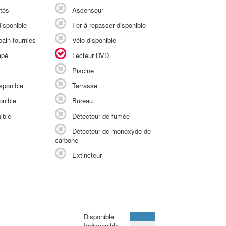
tés
Ascenseur
isponible
Fer à repasser disponible
ain fournies
Vélo disponible
apé
Lecteur DVD
Piscine
sponible
Terrasse
onible
Bureau
ible
Détecteur de fumée
Détecteur de monoxyde de
carbone
Extincteur
Disponible
Indisponible