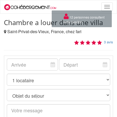
Toggle
naviga
×
12 personnes consultent
Chambre a louer dans une villa
cette location
Saint-Privat-des-Vieux, France, chez fari
3 avis