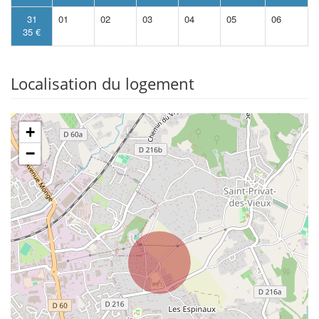
31
01
02
03
04
05
06
35 €
Localisation du logement
+
−