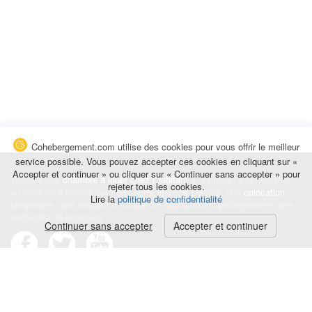
Cohebergement.com utilise des cookies pour vous offrir le meilleur
service possible. Vous pouvez accepter ces cookies en cliquant sur «
Accepter et continuer » ou cliquer sur « Continuer sans accepter » pour
Trouvez une
chambre à louer chez l'habitant
à la nuitée, à la semaine,
rejeter tous les cookies.
au mois ou à l'année pour de courts et longs séjours, une
colocation
Lire la
politique de confidentialité
temporaire : des études, un stage, un déplacement professionnel, une
recherche de logement.
Continuer sans accepter
Accepter et continuer
Événements
|
Blog
|
Avis et commentaires
|
Contact
Louez votre chambre
|
Trouvez un locataire
|
Déposez une alerte