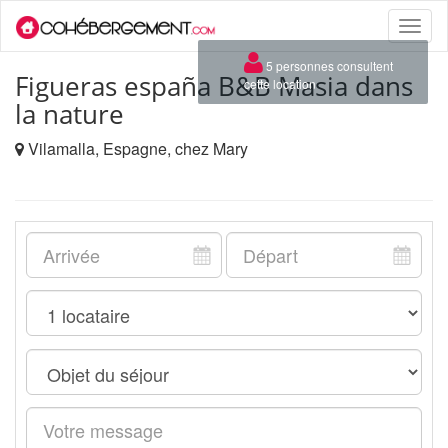
Toggle
naviga
×
5 personnes consultent
Figueras españa B&B Masia dans
cette location
la nature
Vilamalla, Espagne, chez Mary