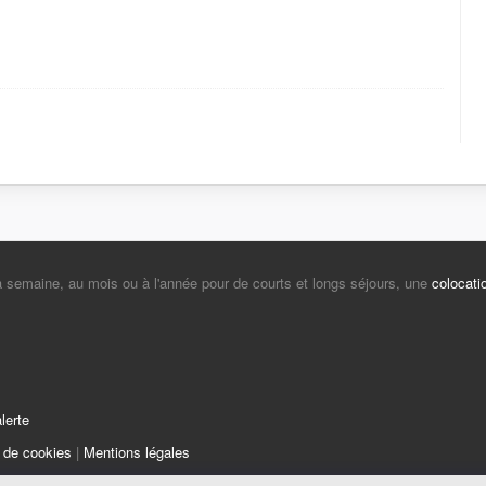
la semaine, au mois ou à l'année pour de courts et longs séjours, une
colocati
lerte
e de cookies
|
Mentions légales