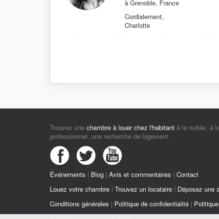
à Grenoble, France
Cordialement,
Charlotte
Trouvez une
chambre à louer chez l'habitant
à la nuitée, à 
professionnel, une recherche de logement.
Événements
|
Blog
|
Avis et commentaires
|
Contact
Louez votre chambre
|
Trouvez un locataire
|
Déposez une a
Conditions générales
|
Politique de confidentialité
|
Politiqu
© Cohebergement.com 2026