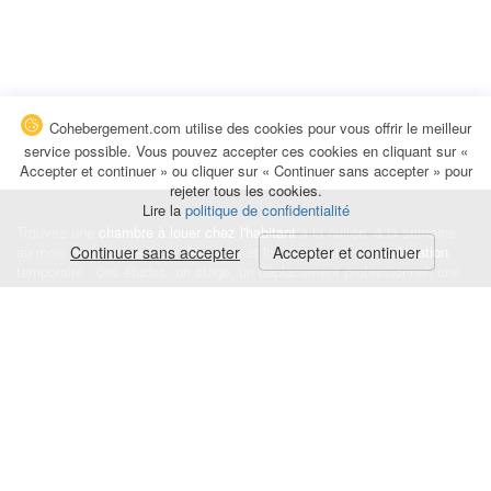
Cohebergement.com utilise des cookies pour vous offrir le meilleur
service possible. Vous pouvez accepter ces cookies en cliquant sur «
Accepter et continuer » ou cliquer sur « Continuer sans accepter » pour
rejeter tous les cookies.
Lire la
politique de confidentialité
Trouvez une
chambre à louer chez l'habitant
à la nuitée, à la semaine,
au mois ou à l'année pour de courts et longs séjours, une
Continuer sans accepter
Accepter et continuer
colocation
temporaire : des études, un stage, un déplacement professionnel, une
recherche de logement.
Événements
|
Blog
|
Avis et commentaires
|
Contact
Louez votre chambre
|
Trouvez un locataire
|
Déposez une alerte
Conditions générales
|
Politique de confidentialité
|
Politique de cookies
|
Mentions légales